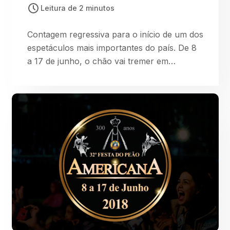
Leitura de 2 minutos
Contagem regressiva para o início de um dos
espetáculos mais importantes do país. De 8
a 17 de junho, o chão vai tremer em
Americana. Os competidores brasileiros e
que fazem sucesso nos Estados Unidos já
estão chegando para mais uma etapa da
Professional Bull Riders – o maior e mais
importante campeonato em montarias em
touro do mundo e o Iron Cowboy – formato
de competição exclusivo e