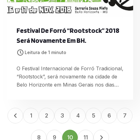
Festival De Forró “Rootstock” 2018
Será Novamente Em BH.
Leitura de 1 minuto
O Festival Internacional de Forró Tradicional,
“Rootstock”, será novamente na cidade de
Belo Horizonte em Minas Gerais nos dias
15,16 e 17 de Novembro. O Rootstock
acontece anualmente desde 2002, prepara
sua edição 2018 com atrações incríveis,
1
2
3
4
5
6
7
durante três dias e três noites de festa! O
cenário para esse grande encontro de
forrozeiros será novamente a Serraria
8
9
10
11