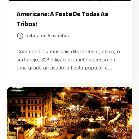
Americana: A Festa De Todas As
Tribos!
Leitura de 5 minutos
Com gêneros musicais diferentes e, claro, o
sertanejo, 32ª edição promete sucesso em
uma grade arrasadora Festa popular é
aquela que realmente reúne em um mesmo
espaço pessoas de diferentes regiões do
país, idades e gostos musicais distintos!
Todas com um mesmo propósito: se divertir
e manter a cultura e a tradição sertaneja! É
desta forma, respeitando ‘a diferença’ e traz