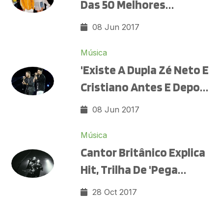
Das 50 Melhores
Músicas De 2017
08 Jun 2017
Música
'Existe A Dupla Zé Neto E
Cristiano Antes E Depois
Da Música 'Seu Polícia'',
08 Jun 2017
Analisa Cantor
Música
Sertanejo
Cantor Britânico Explica
Hit, Trilha De 'Pega
Pega': 'É Uma Visão
28 Oct 2017
Sobre Como Você Não