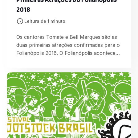
2018
Leitura de 1 minuto
Os cantores Tomate e Bell Marques são as
duas primeiras atrações confirmadas para o
Folianópolis 2018. O Folianópolis acontece
nos dias 15,16 e 17 de Novembro e mais
atrações serão divulgadas durante os meses
os ingressos já podem ser adquiridos pelo
site www.blueticket.com.br/folianopolis2018
O Folianópolis estará completando 13 anos
de história agora em 2018. Conhecido