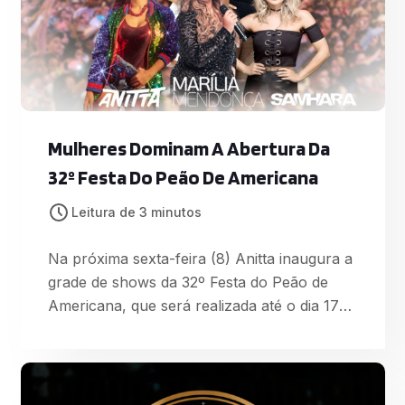
Mulheres Dominam A Abertura Da
32º Festa Do Peão De Americana
Leitura de 3 minutos
Na próxima sexta-feira (8) Anitta inaugura a
grade de shows da 32º Festa do Peão de
Americana, que será realizada até o dia 17
de junho, no Parque de Eventos CCA, em
Americana (SP). A artista promete embalar
o público com grandes sucessos que a
consagraram como “Bang”, “Show das