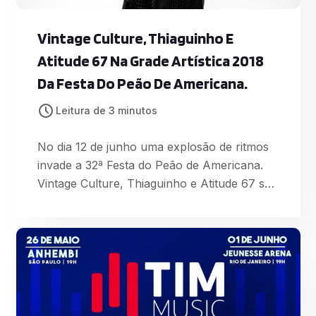
Vintage Culture, Thiaguinho E
Atitude 67 Na Grade Artística 2018
Da Festa Do Peão De Americana.
Leitura de 3 minutos
No dia 12 de junho uma explosão de ritmos
invade a 32ª Festa do Peão de Americana.
Vintage Culture, Thiaguinho e Atitude 67 se
apresentam no palco principal. Na arena,
Gene Fireball, conhecido como ‘o
motoqueiro maluco’, promete um show à
parte. A lenda viva das provas off road irá
mostrar toda a habilidade na motocicleta em
provas de tirar o fôlego. Norte-Americano,
Gene ficou fa