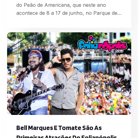
do Peão de Americana, que neste ano
acontece de 8 a 17 de junho, no Parque de
Eventos CCA. O público poderá optar por
espaços e serviços diferentes, como
pista/arquibancada, Camarote Americana,
Camarote Super Bull, kit OPEN Super Bull,
Corporativo e Camarote Brahma. Um dos
locais mais desejados é o Camarote
Americana, localizado na parte sup
Bell Marques E Tomate São As
Primeiras Atrações Do Folianópolis