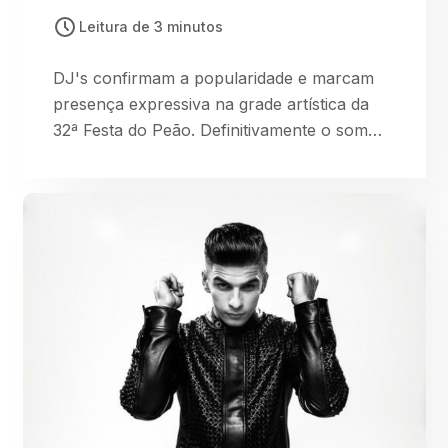
Leitura de 3 minutos
DJ's confirmam a popularidade e marcam
presença expressiva na grade artística da
32ª Festa do Peão. Definitivamente o som
eletrônico caiu no gosto do brasileiro! DJ’s,
que há bem pouco tempo eram
coadjuvantes, se transformaram em grandes
estrelas e dominaram o line up dos grandes
festivais do Brasil e do mundo. Parte desta
constelação estará na Festa do Peão de
Americana,