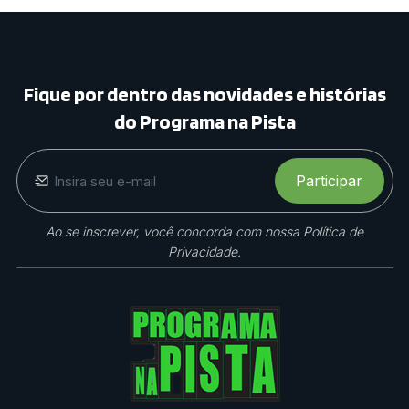
Precisa Reclamar Tanto'.
Ao G1, Ele Fala Sobre
Inspirações E Diz Que
Fique por dentro das novidades e histórias
Presidente Dos EUA É
do Programa na Pista
'egoman
Participar
Ao se inscrever, você concorda com nossa Política de
Privacidade.