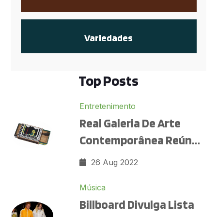
Variedades
Top Posts
Entretenimento
Real Galeria De Arte
Contemporânea Reúne
Obras De Di Cavalcanti,
26 Aug 2022
Ascânio MMM E Darcilio
Música
De Paula Lima Em
Billboard Divulga Lista
Copacabana