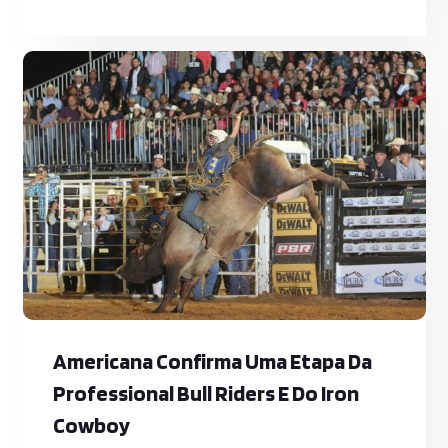
bola vai rolar na arena da Festa do Peão de
Americana. Os portões do Parque CCA
serão abertos excepcionalmente às 14 horas
para o último dia de evento, data que
também marca a estreia da seleção brasileira
na disputa pelo hexa. Na arena, telões
gigantescos irão g
Americana Confirma Uma Etapa Da
Professional Bull Riders E Do Iron
Cowboy