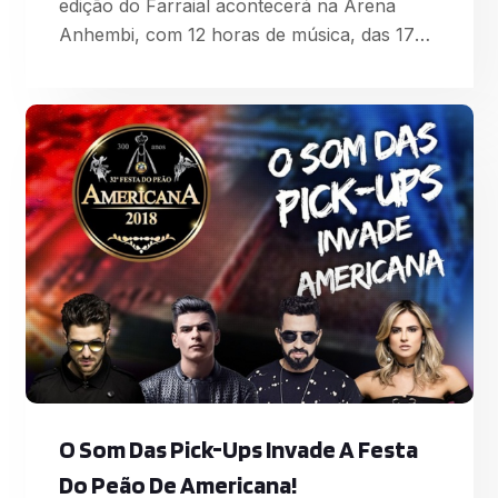
edição do Farraial acontecerá na Arena
Anhembi, com 12 horas de música, das 17h
às 5h da manhã, com shows completos, em
seu terceiro ano consecutivo, das duplas
Henrique & Juliano e Maiara & Maraisa que
comandam o festival junto com os já
confirmados Marília Mendonça, Zé Neto &
Cristiano e a banda Aviões. Foto: Divulgação
“Sempre qu
O Som Das Pick-Ups Invade A Festa
Do Peão De Americana!