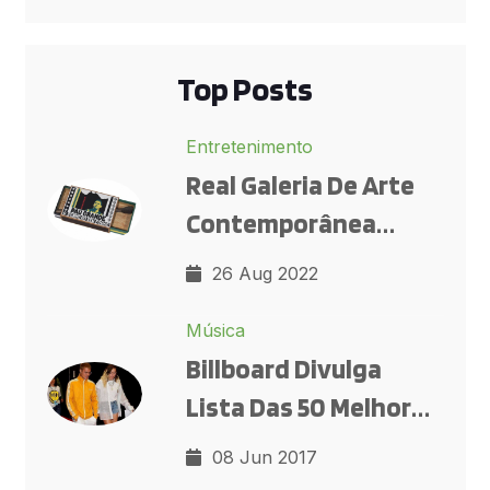
Top Posts
Entretenimento
Real Galeria De Arte
Contemporânea
Reúne Obras De Di
26 Aug 2022
Cavalcanti, Ascânio
Música
MMM E Darcilio De
Billboard Divulga
Paula Lima Em
Lista Das 50 Melhores
Copacabana
Músicas De 2017
08 Jun 2017