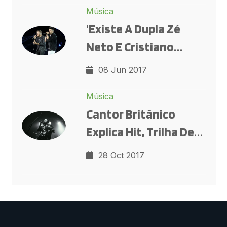
Música
'Existe A Dupla Zé
Neto E Cristiano
Antes E Depois Da
08 Jun 2017
Música 'Seu Polícia'',
Música
Analisa Cantor
Cantor Britânico
Sertanejo
Explica Hit, Trilha De
'Pega Pega': 'É Uma
28 Oct 2017
Visão Sobre Como
Você Não Precisa
Reclamar Tanto'. Ao
G1, Ele Fala Sobre