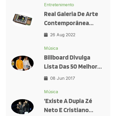
Entretenimento
Real Galeria De Arte
Contemporânea
Reúne Obras De Di
26 Aug 2022
Cavalcanti, Ascânio
Música
MMM E Darcilio De
Billboard Divulga
Paula Lima Em
Lista Das 50 Melhores
Copacabana
Músicas De 2017
08 Jun 2017
Música
'Existe A Dupla Zé
Neto E Cristiano