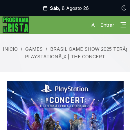
Sáb
, 8 Agosto 26
Entrar
INÍCIO
/
GAMES
/
BRASIL GAME SHOW 2025 TERÃ¡
PLAYSTATIONÂ„¢ | THE CONCERT