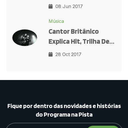
Antes E Depois Da
08 Jun 2017
Música 'Seu Polícia'',
Música
Analisa Cantor
Cantor Britânico
Sertanejo
Explica Hit, Trilha De
'Pega Pega': 'É Uma
28 Oct 2017
Visão Sobre Como
Você Não Precisa
Reclamar Tanto'. Ao
G1, Ele Fala Sobre
Inspirações E Diz Que
Fique por dentro das novidades e histórias
Presidente Dos EUA É
do Programa na Pista
'egoman